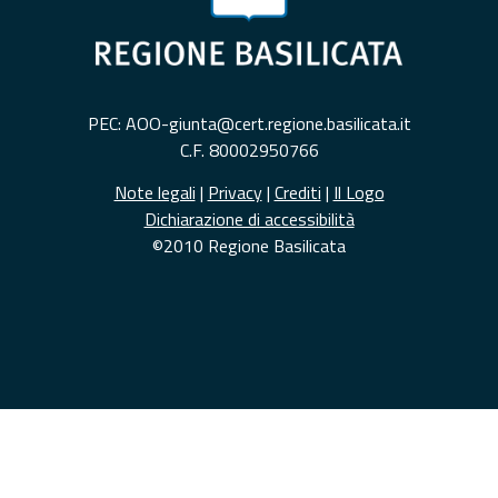
PEC: AOO-giunta@cert.regione.basilicata.it
C.F. 80002950766
Note legali
|
Privacy
|
Crediti
|
Il Logo
Dichiarazione di accessibilità
©2010 Regione Basilicata