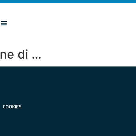
one di …
COOKIES