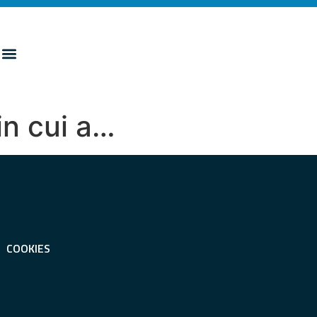
in cui a…
COOKIES