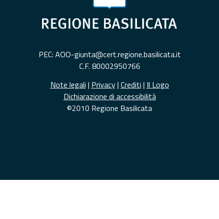
PEC: AOO-giunta@cert.regione.basilicata.it
C.F. 80002950766
Note legali
|
Privacy
|
Crediti
|
Il Logo
Dichiarazione di accessibilità
©2010 Regione Basilicata