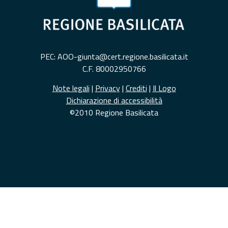
PEC: AOO-giunta@cert.regione.basilicata.it
C.F. 80002950766
Note legali
|
Privacy
|
Crediti
|
Il Logo
Dichiarazione di accessibilità
©2010 Regione Basilicata