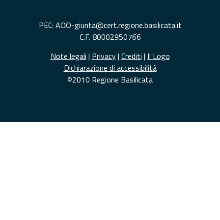
PEC: AOO-giunta@cert.regione.basilicata.it
C.F. 80002950766
Note legali
|
Privacy
|
Crediti
|
Il Logo
Dichiarazione di accessibilità
©2010 Regione Basilicata