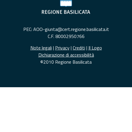
PEC: AOO-giunta@cert.regione.basilicata.it
C.F. 80002950766
Note legali
|
Privacy
|
Crediti
|
Il Logo
Dichiarazione di accessibilità
©2010 Regione Basilicata