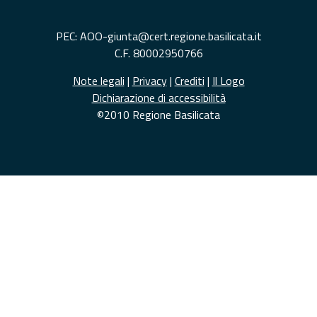
PEC: AOO-giunta@cert.regione.basilicata.it
C.F. 80002950766
Note legali
|
Privacy
|
Crediti
|
Il Logo
Dichiarazione di accessibilità
©2010 Regione Basilicata