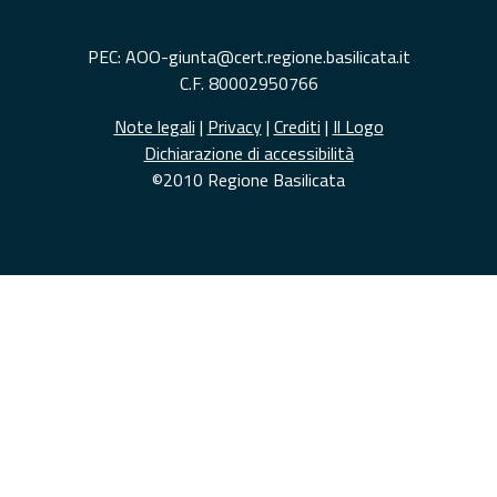
PEC: AOO-giunta@cert.regione.basilicata.it
C.F. 80002950766
Note legali
|
Privacy
|
Crediti
|
Il Logo
Dichiarazione di accessibilità
©2010 Regione Basilicata