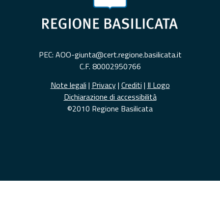
PEC: AOO-giunta@cert.regione.basilicata.it
C.F. 80002950766
Note legali
|
Privacy
|
Crediti
|
Il Logo
Dichiarazione di accessibilità
©2010 Regione Basilicata