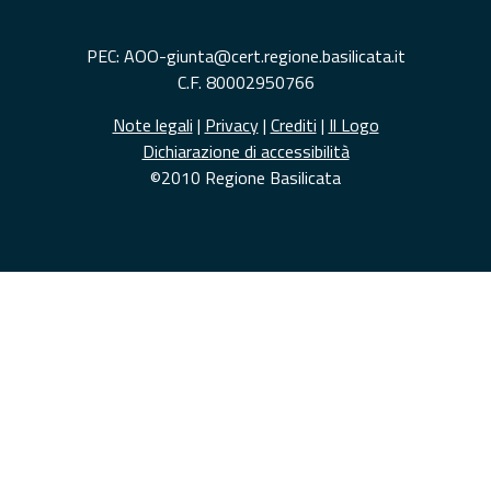
PEC: AOO-giunta@cert.regione.basilicata.it
C.F. 80002950766
Note legali
|
Privacy
|
Crediti
|
Il Logo
Dichiarazione di accessibilità
©2010 Regione Basilicata