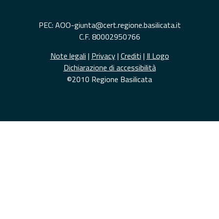
PEC: AOO-giunta@cert.regione.basilicata.it
C.F. 80002950766
Note legali
|
Privacy
|
Crediti
|
Il Logo
Dichiarazione di accessibilità
©2010 Regione Basilicata