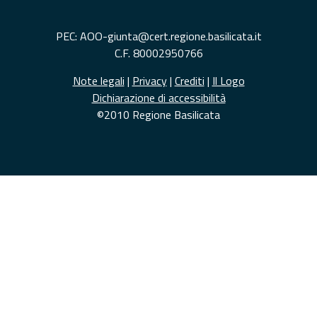
PEC: AOO-giunta@cert.regione.basilicata.it
C.F. 80002950766
Note legali
|
Privacy
|
Crediti
|
Il Logo
Dichiarazione di accessibilità
©2010 Regione Basilicata