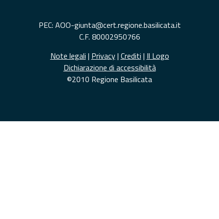
PEC: AOO-giunta@cert.regione.basilicata.it
C.F. 80002950766
Note legali
|
Privacy
|
Crediti
|
Il Logo
Dichiarazione di accessibilità
©2010 Regione Basilicata