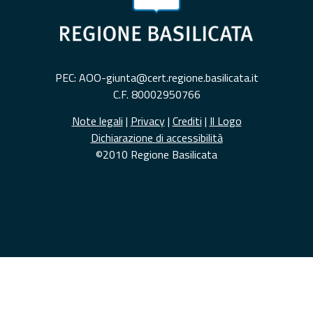
PEC: AOO-giunta@cert.regione.basilicata.it
C.F. 80002950766
Note legali
|
Privacy
|
Crediti
|
Il Logo
Dichiarazione di accessibilità
©2010 Regione Basilicata