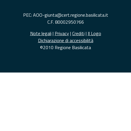
PEC: AOO-giunta@cert.regione.basilicata.it
C.F. 80002950766
Note legali
|
Privacy
|
Crediti
|
Il Logo
Dichiarazione di accessibilità
©2010 Regione Basilicata