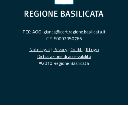
PEC: AOO-giunta@cert.regione.basilicata.it
C.F. 80002950766
Note legali
|
Privacy
|
Crediti
|
Il Logo
Dichiarazione di accessibilità
©2010 Regione Basilicata