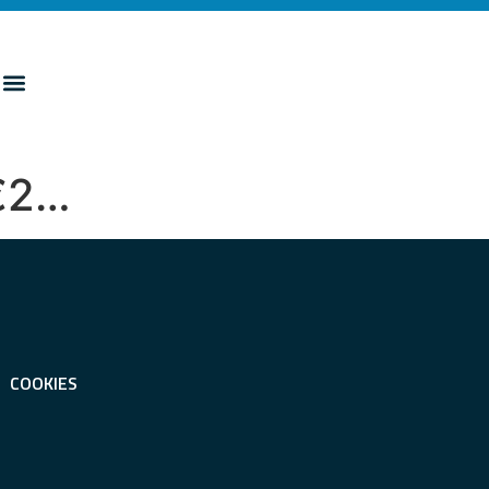
 €2…
COOKIES