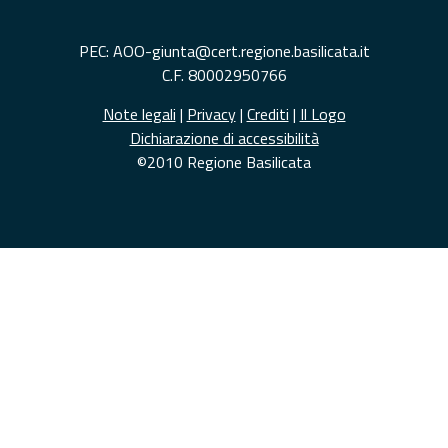
PEC: AOO-giunta@cert.regione.basilicata.it
C.F. 80002950766
Note legali
|
Privacy
|
Crediti
|
Il Logo
Dichiarazione di accessibilità
©2010 Regione Basilicata