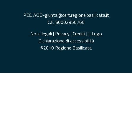
PEC: AOO-giunta@cert.regione.basilicata.it
C.F. 80002950766
Note legali
|
Privacy
|
Crediti
|
Il Logo
Dichiarazione di accessibilità
©2010 Regione Basilicata