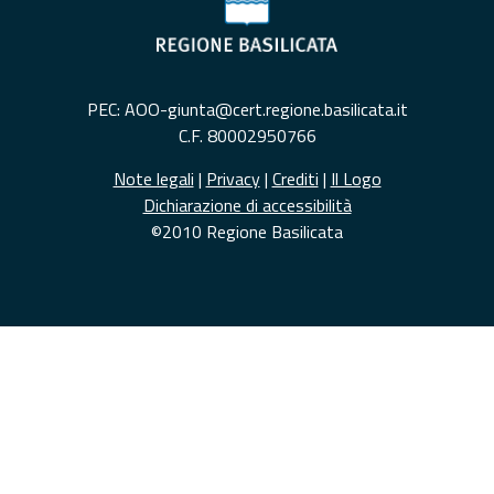
PEC: AOO-giunta@cert.regione.basilicata.it
C.F. 80002950766
Note legali
|
Privacy
|
Crediti
|
Il Logo
Dichiarazione di accessibilità
©2010 Regione Basilicata