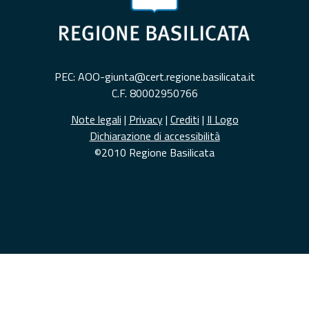
PEC: AOO-giunta@cert.regione.basilicata.it
C.F. 80002950766
Note legali
|
Privacy
|
Crediti
|
Il Logo
Dichiarazione di accessibilità
©2010 Regione Basilicata