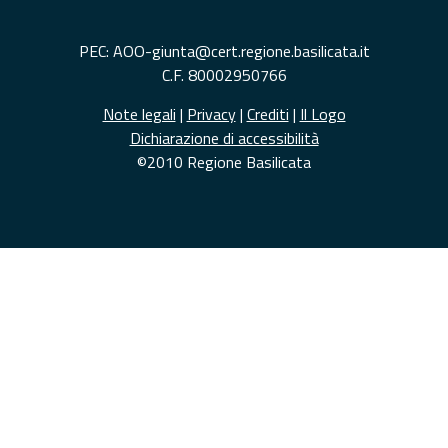
PEC: AOO-giunta@cert.regione.basilicata.it
C.F. 80002950766
Note legali
|
Privacy
|
Crediti
|
Il Logo
Dichiarazione di accessibilità
©2010 Regione Basilicata