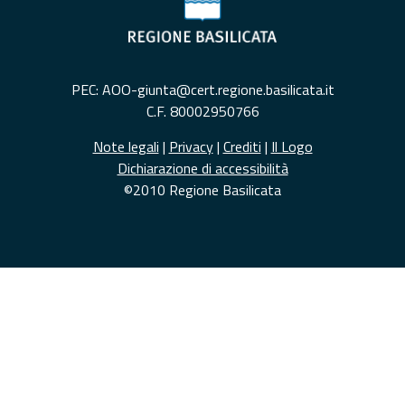
PEC: AOO-giunta@cert.regione.basilicata.it
C.F. 80002950766
Note legali
|
Privacy
|
Crediti
|
Il Logo
Dichiarazione di accessibilità
©2010 Regione Basilicata