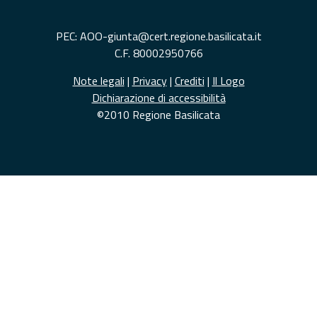
PEC: AOO-giunta@cert.regione.basilicata.it
C.F. 80002950766
Note legali
|
Privacy
|
Crediti
|
Il Logo
Dichiarazione di accessibilità
©2010 Regione Basilicata