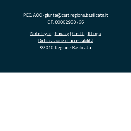
PEC: AOO-giunta@cert.regione.basilicata.it
C.F. 80002950766
Note legali
|
Privacy
|
Crediti
|
Il Logo
Dichiarazione di accessibilità
©2010 Regione Basilicata