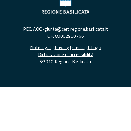
PEC: AOO-giunta@cert.regione.basilicata.it
C.F. 80002950766
Note legali
|
Privacy
|
Crediti
|
Il Logo
Dichiarazione di accessibilità
©2010 Regione Basilicata