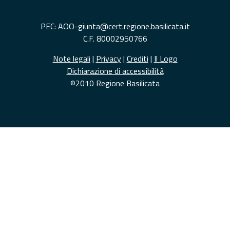
PEC: AOO-giunta@cert.regione.basilicata.it
C.F. 80002950766
Note legali
|
Privacy
|
Crediti
|
Il Logo
Dichiarazione di accessibilità
©2010 Regione Basilicata