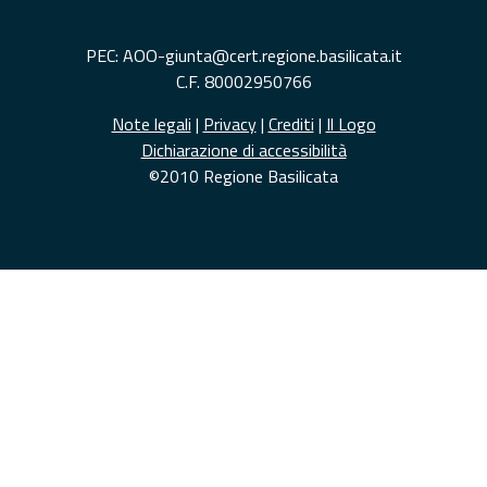
PEC: AOO-giunta@cert.regione.basilicata.it
C.F. 80002950766
Note legali
|
Privacy
|
Crediti
|
Il Logo
Dichiarazione di accessibilità
©2010 Regione Basilicata