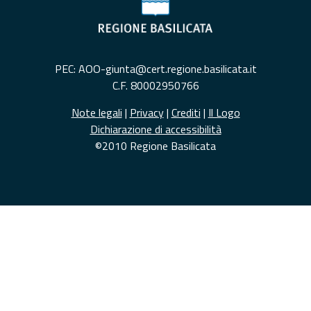
PEC: AOO-giunta@cert.regione.basilicata.it
C.F. 80002950766
Note legali
|
Privacy
|
Crediti
|
Il Logo
Dichiarazione di accessibilità
©2010 Regione Basilicata