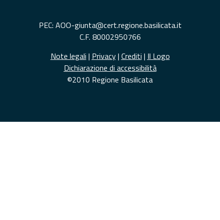
PEC: AOO-giunta@cert.regione.basilicata.it
C.F. 80002950766
Note legali
|
Privacy
|
Crediti
|
Il Logo
Dichiarazione di accessibilità
©2010 Regione Basilicata