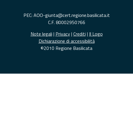
PEC: AOO-giunta@cert.regione.basilicata.it
C.F. 80002950766
Note legali
|
Privacy
|
Crediti
|
Il Logo
Dichiarazione di accessibilità
©2010 Regione Basilicata