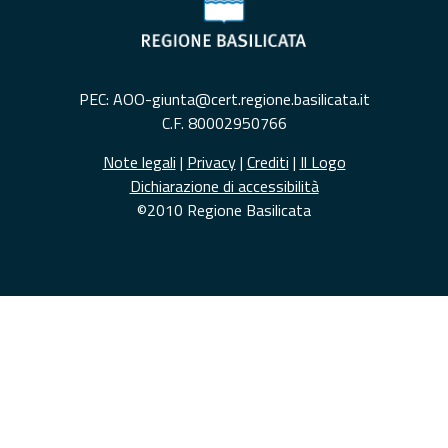
PEC: AOO-giunta@cert.regione.basilicata.it
C.F. 80002950766
Note legali
|
Privacy
|
Crediti
|
Il Logo
Dichiarazione di accessibilità
©2010 Regione Basilicata