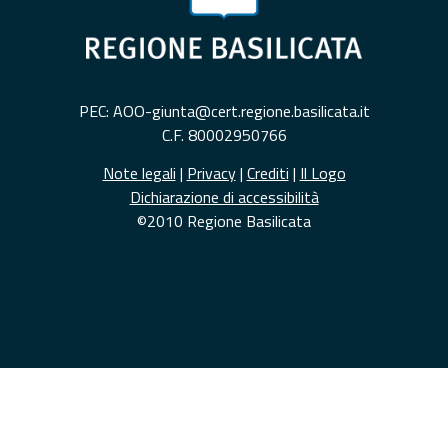
PEC: AOO-giunta@cert.regione.basilicata.it
C.F. 80002950766
Note legali
|
Privacy
|
Crediti
|
Il Logo
Dichiarazione di accessibilità
©2010 Regione Basilicata