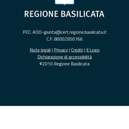
PEC: AOO-giunta@cert.regione.basilicata.it
C.F. 80002950766
Note legali
|
Privacy
|
Crediti
|
Il Logo
Dichiarazione di accessibilità
©2010 Regione Basilicata