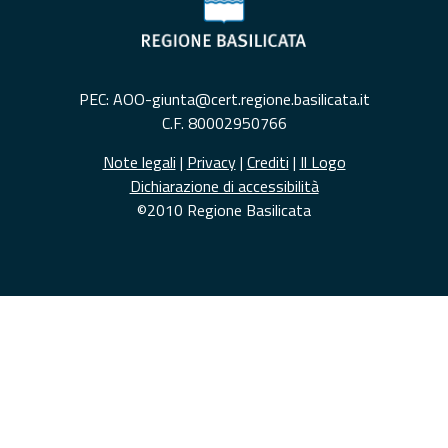
PEC: AOO-giunta@cert.regione.basilicata.it
C.F. 80002950766
Note legali
|
Privacy
|
Crediti
|
Il Logo
Dichiarazione di accessibilità
©2010 Regione Basilicata