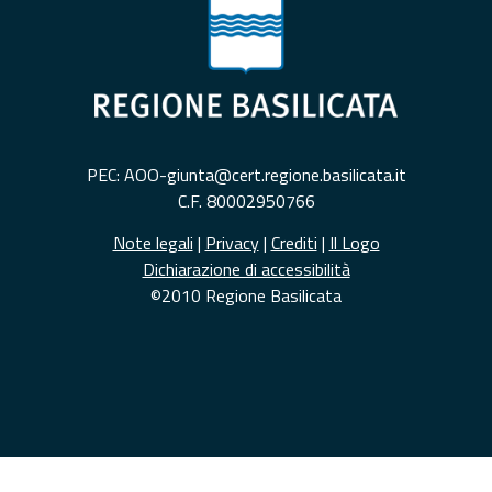
PEC: AOO-giunta@cert.regione.basilicata.it
C.F. 80002950766
Note legali
|
Privacy
|
Crediti
|
Il Logo
Dichiarazione di accessibilità
©2010 Regione Basilicata