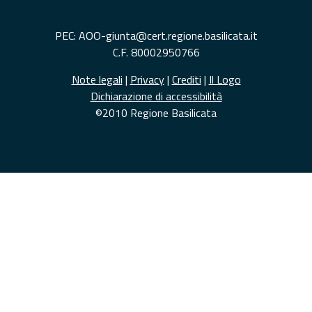
PEC: AOO-giunta@cert.regione.basilicata.it
C.F. 80002950766
Note legali
|
Privacy
|
Crediti
|
Il Logo
Dichiarazione di accessibilità
©2010 Regione Basilicata