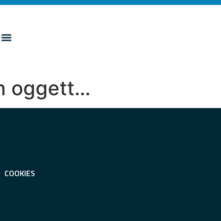
on oggett…
COOKIES