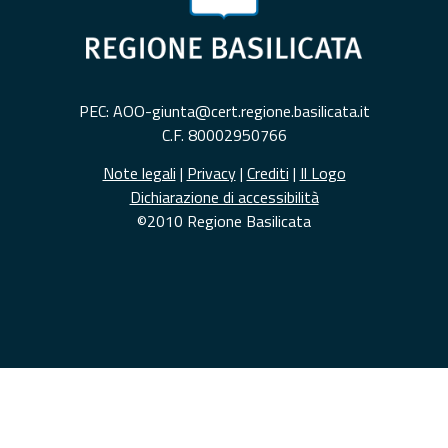
PEC: AOO-giunta@cert.regione.basilicata.it
C.F. 80002950766
Note legali
|
Privacy
|
Crediti
|
Il Logo
Dichiarazione di accessibilità
©2010 Regione Basilicata