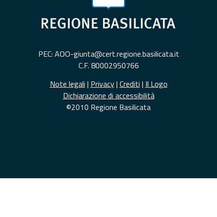
PEC: AOO-giunta@cert.regione.basilicata.it
C.F. 80002950766
Note legali
|
Privacy
|
Crediti
|
Il Logo
Dichiarazione di accessibilità
©2010 Regione Basilicata