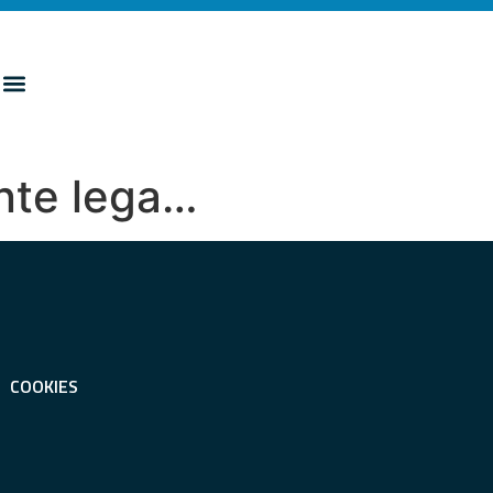
ante lega…
COOKIES