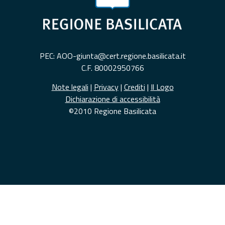
PEC: AOO-giunta@cert.regione.basilicata.it
C.F. 80002950766
Note legali
|
Privacy
|
Crediti
|
Il Logo
Dichiarazione di accessibilità
©2010 Regione Basilicata