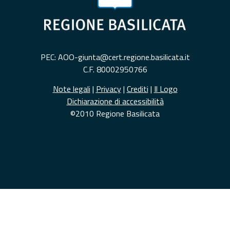
PEC: AOO-giunta@cert.regione.basilicata.it
C.F. 80002950766
Note legali
|
Privacy
|
Crediti
|
Il Logo
Dichiarazione di accessibilità
©2010 Regione Basilicata