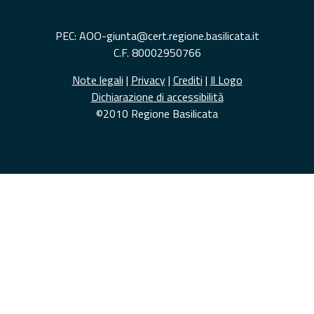
PEC: AOO-giunta@cert.regione.basilicata.it
C.F. 80002950766
Note legali
|
Privacy
|
Crediti
|
Il Logo
Dichiarazione di accessibilità
©2010 Regione Basilicata