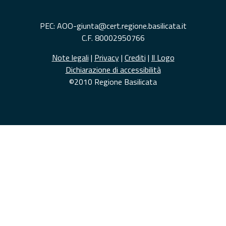
PEC: AOO-giunta@cert.regione.basilicata.it
C.F. 80002950766
Note legali
|
Privacy
|
Crediti
|
Il Logo
Dichiarazione di accessibilità
©2010 Regione Basilicata