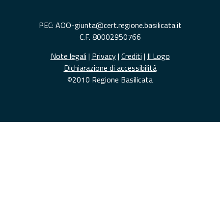
PEC: AOO-giunta@cert.regione.basilicata.it
C.F. 80002950766
Note legali
|
Privacy
|
Crediti
|
Il Logo
Dichiarazione di accessibilità
©2010 Regione Basilicata