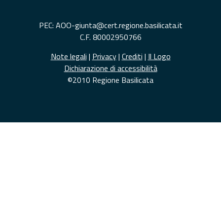
PEC: AOO-giunta@cert.regione.basilicata.it
C.F. 80002950766
Note legali
|
Privacy
|
Crediti
|
Il Logo
Dichiarazione di accessibilità
©2010 Regione Basilicata