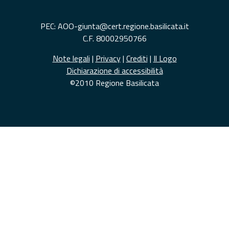
PEC: AOO-giunta@cert.regione.basilicata.it
C.F. 80002950766
Note legali
|
Privacy
|
Crediti
|
Il Logo
Dichiarazione di accessibilità
©2010 Regione Basilicata