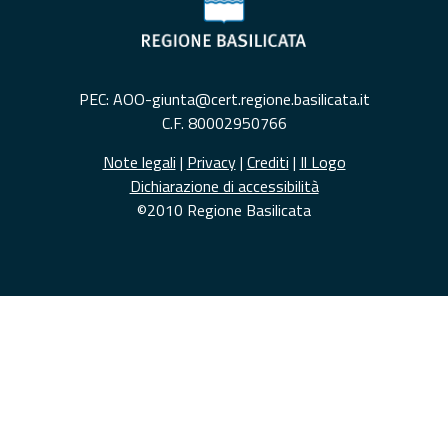
PEC: AOO-giunta@cert.regione.basilicata.it
C.F. 80002950766
Note legali
|
Privacy
|
Crediti
|
Il Logo
Dichiarazione di accessibilità
©2010 Regione Basilicata