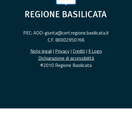
PEC: AOO-giunta@cert.regione.basilicata.it
C.F. 80002950766
Note legali
|
Privacy
|
Crediti
|
Il Logo
Dichiarazione di accessibilità
©2010 Regione Basilicata