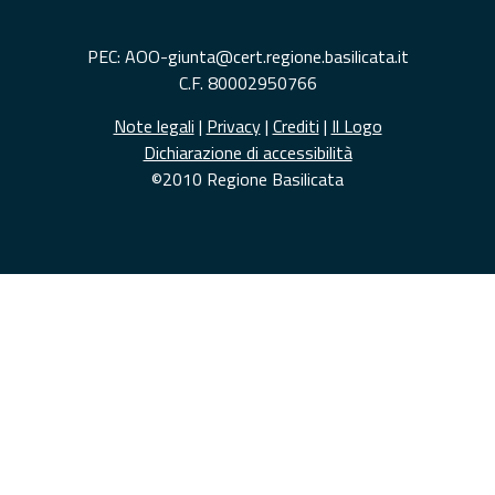
PEC: AOO-giunta@cert.regione.basilicata.it
C.F. 80002950766
Note legali
|
Privacy
|
Crediti
|
Il Logo
Dichiarazione di accessibilità
©2010 Regione Basilicata