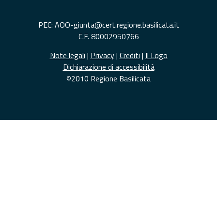
PEC: AOO-giunta@cert.regione.basilicata.it
C.F. 80002950766
Note legali
|
Privacy
|
Crediti
|
Il Logo
Dichiarazione di accessibilità
©2010 Regione Basilicata