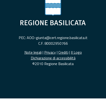
PEC: AOO-giunta@cert.regione.basilicata.it
C.F. 80002950766
Note legali
|
Privacy
|
Crediti
|
Il Logo
Dichiarazione di accessibilità
©2010 Regione Basilicata