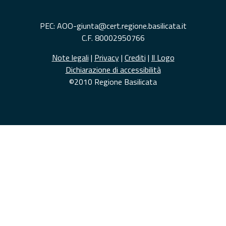
PEC: AOO-giunta@cert.regione.basilicata.it
C.F. 80002950766
Note legali
|
Privacy
|
Crediti
|
Il Logo
Dichiarazione di accessibilità
©2010 Regione Basilicata